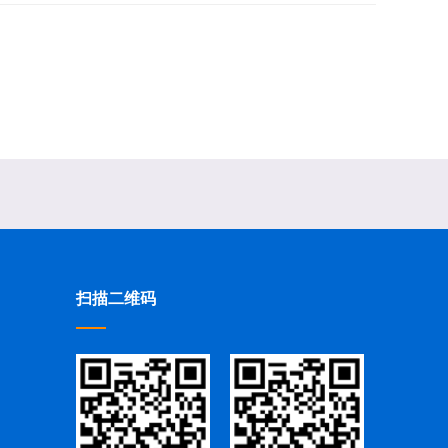
扫描二维码