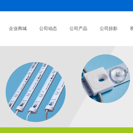
企业商城
公司动态
公司产品
公司掠影