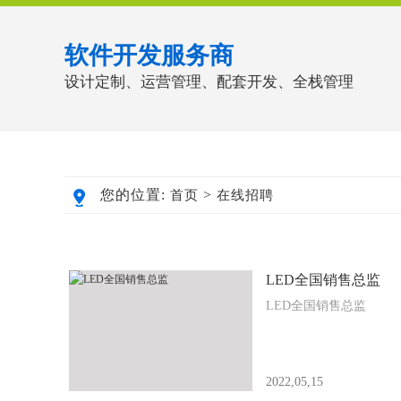
软件开发服务商
设计定制、运营管理、配套开发、全栈管理
您的位置:
>
首页
在线招聘
LED全国销售总监
LED全国销售总监
2022,05,15