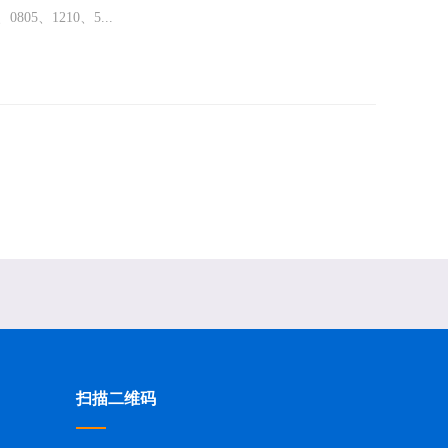
、1210、5...
扫描二维码