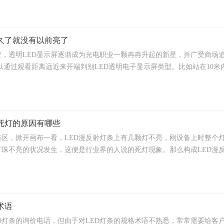
用久了就没有以前亮了
，透明LED显示屏逐渐成为光电职业一颗冉冉升起的新星，并广受商场追
以通过观看距离远近来开端判别LED透明电子显示屏类型。比如站在10米内，
条死灯的原因有哪些
暗区，掀开画布一看，LED漫反射灯条上有几颗灯不亮，刚设备上时整个
灯珠不亮的状况发生，这便是行业界的人说的死灯现象。那么构成LED漫反射
术语
D灯条的询价电话，但由于对LED灯条的规格术语不熟悉，常常需要给客