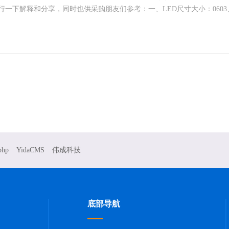
一下解释和分享，同时也供采购朋友们参考：一、LED尺寸大小：0603、0805
php
YidaCMS
伟成科技
底部导航